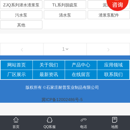
ZJQ系列潜水渣浆泵
TL系列脱硫泵
泥浆泵
污水泵
清水泵
渣浆泵配件
其他
‹
›
网站首页
关于我们
产品中心
应用领域
厂区
展示
最新
资讯
在线留言
联系我们
版权所有 ©石家庄耐普泵业制品有限公司
冀ICP备12002486号-5
首页
QQ客服
电话
地图