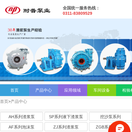
全国统一服务热线：
0311-83809529
首页
产品中心
应用领域
车间设备
检验
首页
>
产品中心
AH系列渣浆泵
SP系列液下渣浆泵
挖沙泵系列
AF系列泡沫泵
ZJ系列渣浆泵
ZGB系列渣浆泵