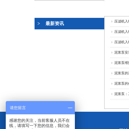
压滤机入
>
最新资讯
南：筑牢
压滤机入
分离的核
压滤机入
的 “隐形
泥浆泵安
础到运行
泥浆泵维
泥浆泵的
泥浆泵的
泥浆泵：
夫”，啃
请您留言
感谢您的关注，当前客服人员不在
线，请填写一下您的信息，我们会