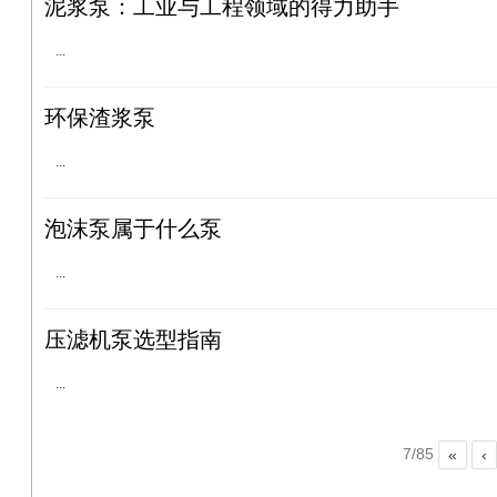
泥浆泵：工业与工程领域的得力助手
...
环保渣浆泵
...
泡沫泵属于什么泵
...
1
2
3
压滤机泵选型指南
...
7/85
«
‹