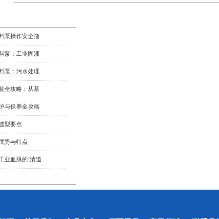
料泵操作安全指
生产防线
2025-
料泵：工业固液
07-31
心动力
2025-
料泵：污水处理
07-29
动力核心”
2025-
装全攻略：从基
07-24
的关键注意事项
2025-
护与保养全攻略
07-22
2025-
选型要点
07-17
2025-
优势与特点
07-15
2025-
工业血脉的“清道
07-10
得动石头的泵！
2025-
07-08